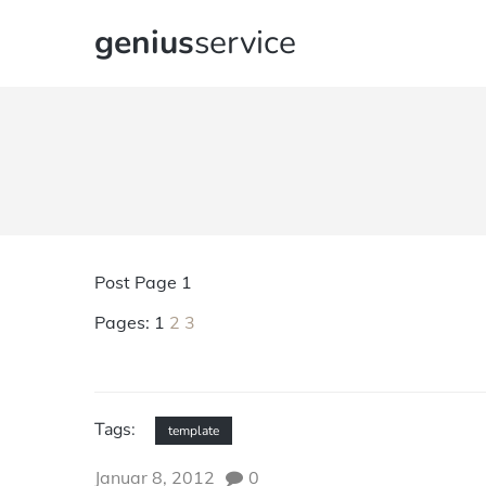
genius
service
Post Page 1
Pages:
1
2
3
Tags:
template
Januar 8, 2012
0