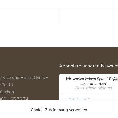
Abonniere unseren Newslet
ervice und Handel GmbH
Wir senden keinen Spam! Erfah
mehr in unserer
aße 38
Datenschutzerklärung
ünchen
E-
 089 – 65 76 74
Mail-
Adresse
 089 – 65 76 94
*
Cookie-Zustimmung verwalten
nfo@geniusservice.de