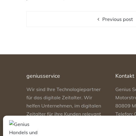
Previous post
geniusservice
Kontakt
Wir sind Ihre Technologiepartner
Genius S
für das digitale Zeitalter. Wir
Motorstr
helfen Unternehmen, im digitalen
80809 M
Zeitalter für ihre Kunden relevant
Telefon:
zu bleiben, indem wir mit
Telefax:
Innovation die Zukunft sicherer zu
E-Mail:
i