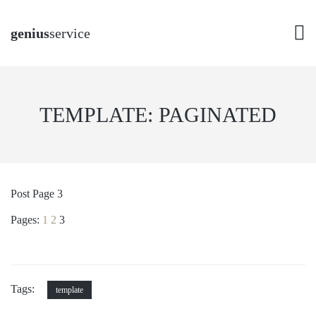
genius
service
TEMPLATE: PAGINATED
Post Page 3
Pages:
1
2
3
Tags:
template