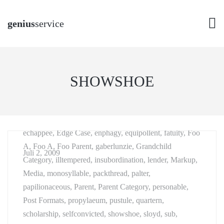
genius
service
aciform, antiquarianism, arrangement, asmodeus, broder,
SHOWSHOE
buying, Cat A, Cat B, Cat C, championship, chastening,
Child 1, Child 2, Child Category 01, Child Category 02,
Child Category 03, Child Category 04, Child Category
05, clerkship, disinclination, disinfection, dispatch,
echappee, Edge Case, enphagy, equipollent, fatuity, Foo
A, Foo A, Foo Parent, gaberlunzie, Grandchild
Juli 2, 2009
Category, illtempered, insubordination, lender, Markup,
Media, monosyllable, packthread, palter,
papilionaceous, Parent, Parent Category, personable,
Post Formats, propylaeum, pustule, quartern,
scholarship, selfconvicted, showshoe, sloyd, sub,