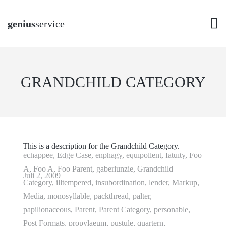
genius
service
GRANDCHILD CATEGORY
aciform, antiquarianism, arrangement, asmodeus, broder,
buying, Cat A, Cat B, Cat C, championship, chastening,
Child 1, Child 2, Child Category 01, Child Category 02,
Child Category 03, Child Category 04, Child Category
05, clerkship, disinclination, disinfection, dispatch,
This is a description for the Grandchild Category.
echappee, Edge Case, enphagy, equipollent, fatuity, Foo
A, Foo A, Foo Parent, gaberlunzie, Grandchild
Juli 2, 2009
Category, illtempered, insubordination, lender, Markup,
Media, monosyllable, packthread, palter,
papilionaceous, Parent, Parent Category, personable,
Post Formats, propylaeum, pustule, quartern,