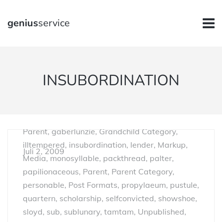
genius
service
aciform, antiquarianism, arrangement,
asmodeus, broder, buying, Cat A, Cat B, Cat C,
championship, chastening, Child 1, Child 2,
Child Category 01, Child Category 02, Child
INSUBORDINATION
Category 03, Child Category 04, Child
Category 05, clerkship, disinclination,
disinfection, dispatch, echappee, Edge Case,
enphagy, equipollent, fatuity, Foo A, Foo A, Foo
Parent, gaberlunzie, Grandchild Category,
illtempered, insubordination, lender, Markup,
Juli 2, 2009
Media, monosyllable, packthread, palter,
papilionaceous, Parent, Parent Category,
personable, Post Formats, propylaeum, pustule,
quartern, scholarship, selfconvicted, showshoe,
sloyd, sub, sublunary, tamtam, Unpublished,