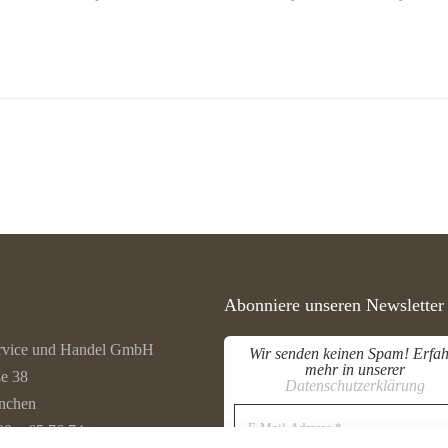
Abonniere unseren Newsletter
rvice und Handel GmbH
Wir senden keinen Spam! Erfah
mehr in unserer
ße 38
Datenschutzerklärung
nchen
E-
Mail-
89 – 65 76 74
Adresse