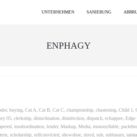
UNTERNEHMEN
SANIERUNG
ABBRU
ENPHAGY
der, buying, Cat A, Cat B, Cat C, championship, chastening, Child 1, 
 05, clerkship, disinclination, disinfection, dispatch, echappee, Edge 
mpered, insubordination, lender, Markup, Media, monosyllable, packthrea
tern, scholarship, selfconvicted, showshoe, sloyd, sub, sublunary, ta