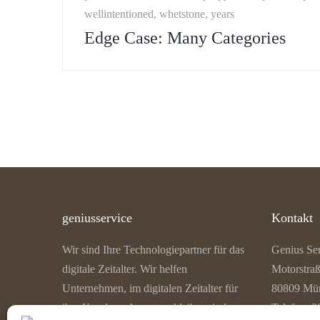
wellintentioned, whetstone, years
Edge Case: Many Categories
geniusservice
Kontakt
Wir sind Ihre Technologiepartner für das
Genius Se
digitale Zeitalter. Wir helfen
Motorstra
Unternehmen, im digitalen Zeitalter für
80809 Mü
ihre Kunden relevant zu bleiben, indem
Telefon: 0