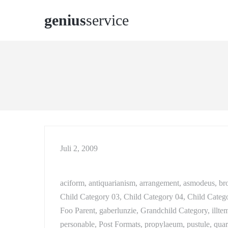
genius
service
Juli 2, 2009
aciform, antiquarianism, arrangement, asmodeus, bro
Child Category 03, Child Category 04, Child Category
Foo Parent, gaberlunzie, Grandchild Category, illte
personable, Post Formats, propylaeum, pustule, quar